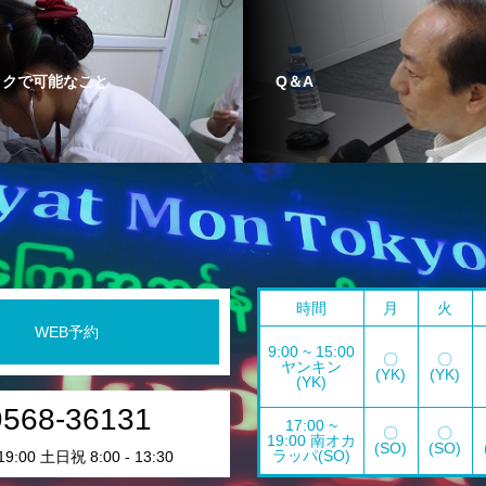
ックで可能なこと
Q＆A
時間
月
火
WEB予約
9:00 ~ 15:00
〇
〇
ヤンキン
(YK)
(YK)
(YK)
9568-36131
17:00 ~
〇
〇
19:00 南オカ
(SO)
(SO)
ラッパ(SO)
19:00 土日祝 8:00 - 13:30