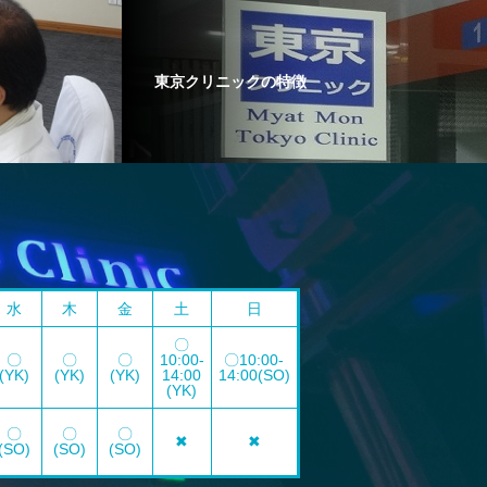
東京クリニックの特徴
水
木
金
土
日
〇
〇
〇
〇
10:00-
〇10:00-
(YK)
(YK)
(YK)
14:00
14:00(SO)
(YK)
〇
〇
〇
✖
✖
(SO)
(SO)
(SO)